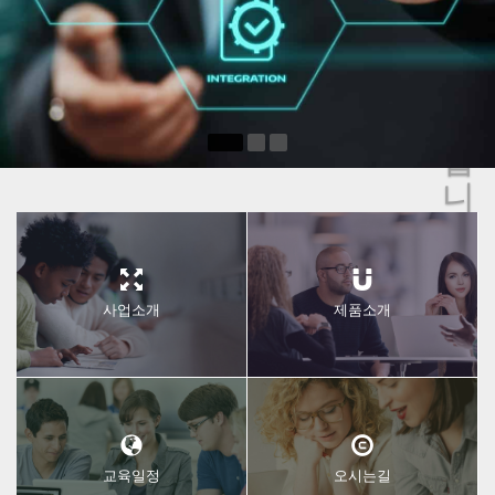
문
을
환
영
합
니
다
사업소개
제품소개
교육일정
오시는길