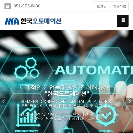
051-973-8400
로그인
회원가입
(주)
한
국
Previous
N
오
토
메
이
션
홈
세계적인 기업들과 함께 진취해나가는
"한국오토메이션"
페
SIEMENS, CONNECTWELL, RITTAL, PILZ, TURCK.
이
SELEC 과의 커뮤니케이션을 통해 세계로 나갑니다.
지멘스 대리점 및 지멘스 부산 교육센터인 한국오토메이션
지
은 고객님의 만족도를 위해 끊임없이 고민합니다.
방