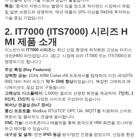
가 진출해 있어 기술 지원과 영업이 활발합니다.
특징:
'중국의 지멘스'라는 별명이 있을 정도로 하이엔드 시장에서 유럽
및 일본 브랜드와 경쟁하며, 매년 매출의 10% 이상을 R&D에 투자하는
기술 중심 기업입니다.
2. IT7000 (ITS7000) 시리즈 H
MI 제품 소개
이노반스의
IT7000 시리즈
는 최신 산업 환경에 최적화된 고성능 터치스
크린(HMI) 라인업입니다. (참고: 시장에 따라 IT7000 또는 ITS7000으로
명명되기도 합니다.)
주요 특징 (Key Features)
강력한 성능:
1GHz ARM Cortex-A8 프로세서를 탑재하여 이전 세대(IT6
000) 대비 처리 속도가
약 9~10배 향상
되었습니다. 복잡한 그래픽과 애
니메이션도 끊김 없이 구동됩니다.
고해상도 디스플레이:
1,600만 컬러의 선명한 화면을 제공하며,
7인치, 1
0인치, 15인치
등 다양한 사이즈로 구성되어 있습니다.
뛰어난 연결성 (IIoT 준비):
통신 프로토콜:
Modbus RTU/TCP, OPC UA, MQTT를 지원하여 스마트
팩토리 및 클라우드 연결에 용이합니다.
VNC 기능:
스마트폰이나 태블릿을 통해 원격으로 HMI 화면을 모니터링
하고 제어할 수 있습니다.
내구성 및 설계:
전면
IP65 등급
방수/방진 인증을 받았으며, 산업용 환경