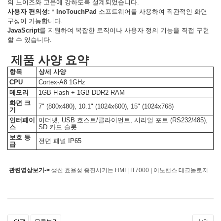
의 노이즈와 고온에 강하도록 설계되었습니다.
사용자 편의성:
*
InoTouchPad
소프트웨어를 사용하여 직관적인 화면
구성이 가능합니다.
JavaScript
를 지원하여 복잡한 로직이나 사용자 정의 기능을 직접 구현
할 수 있습니다.
제품 사양 요약
항목
상세 사양
CPU
Cortex-A8 1GHz
메모리
1GB Flash + 1GB DDR2 RAM
화면 크
7" (800x480), 10.1" (1024x600), 15" (1024x768)
기
인터페이
이더넷, USB 호스트/클라이언트, 시리얼 포트 (RS232/485),
스
SD 카드 슬롯
보호 등
전면 패널 IP65
급
관련영상보기->
생산 효율성 증진시키는 HMI | IT7000 | 이노밴스 테크놀로지