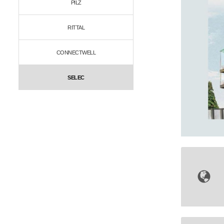
PILZ
RITTAL
CONNECTWELL
SELEC