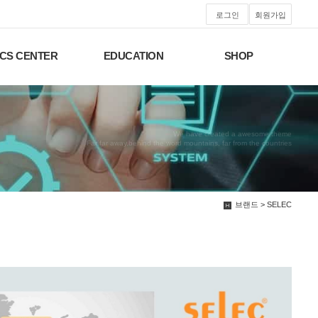
로그인
회원가입
CS CENTER
EDUCATION
SHOP
We have created a awesome theme
Far far away,behind the word mountains, far from the countries
브랜드 > SELEC