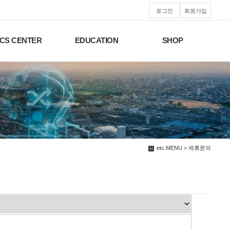
로그인
회원가입
CS CENTER
EDUCATION
SHOP
We have created a awesome theme
Far far away,behind the word mountains, far from the countries
etc.MENU > 제휴문의