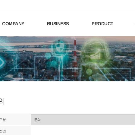
COMPANY
BUSINESS
PRODUCT
의
구분
성명