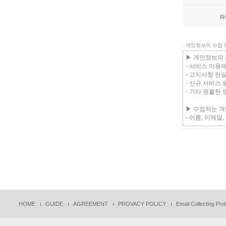
파
· 개인정보의 수집
HOME
GUIDE
AGREEMENT
PROVACY POLICY
Email Collecting Proh